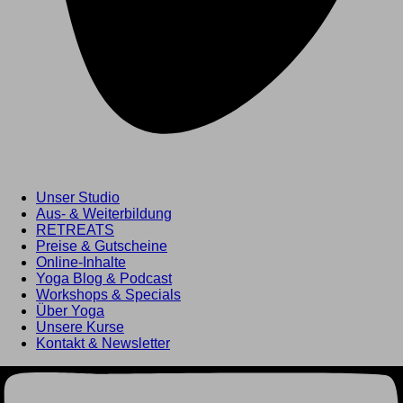
Unser Studio
Aus- & Weiterbildung
RETREATS
Preise & Gutscheine
Online-Inhalte
Yoga Blog & Podcast
Hier
Workshops & Specials
bin ich
Über Yoga
Unsere Kurse
ganz bei mir...
Kontakt & Newsletter